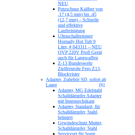
NEU
Putzschnur Kaliber von
.17 (4,5 mm) bis .45
(12,7 mm) – Schnelle
und effektive
Laufreinigung
Ultraschallreiniger
Hornady Hot Tub 9
Liter, # 043311 – NEU
OVP 220V Profi Gerät
auch für Langwaffen
Z-13 Bundeswehr
Zielfernrohr Fero Z13,
Blockvisier
Adapter, Zubehör SD, sofort ab
Lager
[6]
Adapter, MG Edelstahl
Schalldämpfer Adapter
mit Innensechskant
Adapter, Standard, für
Schalldämpfer, Stahl,
brüniert
Gewindeschutz Mutter,
Schalldämpfer, Stahl
Serviceset für Sonic