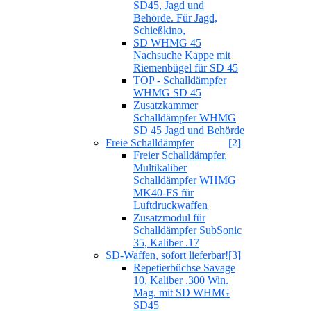
SD45, Jagd und
Behörde. Für Jagd,
Schießkino,
SD WHMG 45
Nachsuche Kappe mit
Riemenbügel für SD 45
TOP - Schalldämpfer
WHMG SD 45
Zusatzkammer
Schalldämpfer WHMG
SD 45 Jagd und Behörde
Freie Schalldämpfer
[2]
Freier Schalldämpfer.
Multikaliber
Schalldämpfer WHMG
MK40-FS für
Luftdruckwaffen
Zusatzmodul für
Schalldämpfer SubSonic
35, Kaliber .17
SD-Waffen, sofort lieferbar!
[3]
Repetierbüchse Savage
10, Kaliber .300 Win.
Mag. mit SD WHMG
SD45