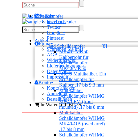
Social
Facebook
Twitter
Google +
Pinterest
Artikel
Firma
Jagd Schalldämpfer
[8]
Schreiben Sie uns!
MK40 | MK50
AGB
Kaliberrohr für
Widerrufsrecht
Schalldämpfer
Lieferbedingungen
MK40/MK50
Datenschutz
MK50 Multikaliber. Ein
Impressum
Schalldämpfer für
Konto
Kaliber .17 bis 9,3 mm
Konto anlegen
Multikaliber
Anmelden
Schalldämpfer WHMG
Bestellungen
MK40-FM (front
Ihr Warenkorb ist leer
mounted) .17 bis 8 mm
Multikaliber
Schalldämpfer WHMG
MK40-OB (overbarrel)
.17 bis 8 mm
Schalldämpfer WHMG