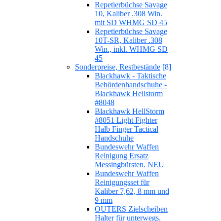
Repetierbüchse Savage
10, Kaliber .308 Win.
mit SD WHMG SD 45
Repetierbüchse Savage
10T-SR, Kaliber .308
Win., inkl. WHMG SD
45
Sonderpreise, Restbestände
[8]
Blackhawk - Taktische
Behördenhandschuhe -
Blackhawk Hellstorm
#8048
Blackhawk HellStorm
#8051 Light Fighter
Halb Finger Tactical
Handschuhe
Bundeswehr Waffen
Reinigung Ersatz
Messingbürsten. NEU
Bundeswehr Waffen
Reinigungsset für
Kaliber 7,62, 8 mm und
9 mm
OUTERS Zielscheiben
Halter für unterwegs,