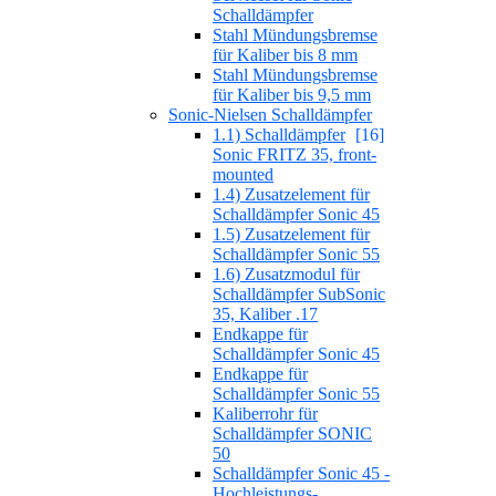
Schalldämpfer
Stahl Mündungsbremse
für Kaliber bis 8 mm
Stahl Mündungsbremse
für Kaliber bis 9,5 mm
Sonic-Nielsen Schalldämpfer
1.1) Schalldämpfer
[16]
Sonic FRITZ 35, front-
mounted
1.4) Zusatzelement für
Schalldämpfer Sonic 45
1.5) Zusatzelement für
Schalldämpfer Sonic 55
1.6) Zusatzmodul für
Schalldämpfer SubSonic
35, Kaliber .17
Endkappe für
Schalldämpfer Sonic 45
Endkappe für
Schalldämpfer Sonic 55
Kaliberrohr für
Schalldämpfer SONIC
50
Schalldämpfer Sonic 45 -
Hochleistungs-