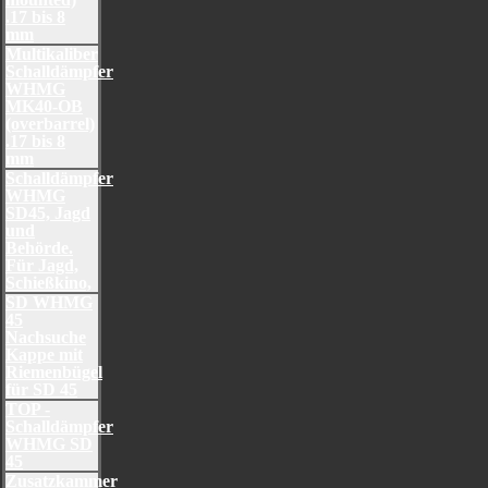
.17 bis 8
mm
Multikaliber
Schalldämpfer
WHMG
MK40-OB
(overbarrel)
.17 bis 8
mm
Schalldämpfer
WHMG
SD45, Jagd
und
Behörde.
Für Jagd,
Schießkino,
SD WHMG
45
Nachsuche
Kappe mit
Riemenbügel
für SD 45
TOP -
Schalldämpfer
WHMG SD
45
Zusatzkammer