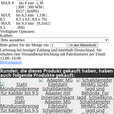
MAX 8
bis 8 mm (.30
|.308 | .300 WM |
8x57 | 8x68S)
MAX
bis 8,5 mm (.338 |
8,5
8,5 x 63 | 8,6 x 70)
MAX
bis 9,3 mm (9,3x62 |
9,3
.366)
Verfügbare Optionen:
Kaliber:
Bitte geben Sie die Menge ein:
In den Warenkorb
Lieferung bei heutiger Zahlung und innerhalb Deutschland, Sie
erhalten eine Versandbenachrichtung mit Paketnummer per Email:
12.08.-14.08.
Bewertungen
Kunden, die dieses Produkt gekauft haben, haben
auch folgende Produkte gekauft:
Stahl
Adapter, MG
Schalldämpfer
Mündungsbremse
Edelstahl
WHMG SD45,
für Kaliber bis 9,5
Schalldämpfer
Jagd und