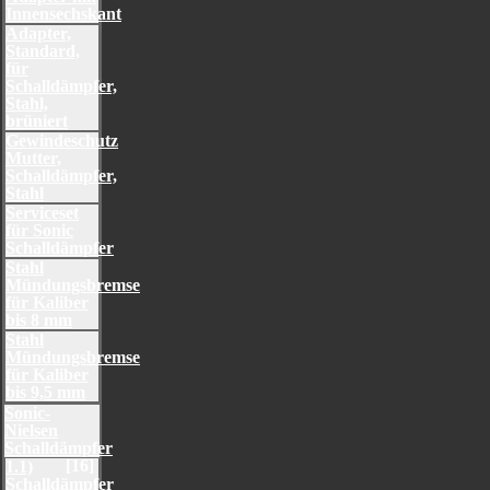
Innensechskant
Adapter,
Standard,
für
Schalldämpfer,
Stahl,
brüniert
Gewindeschutz
Mutter,
Schalldämpfer,
Stahl
Serviceset
für Sonic
Schalldämpfer
Stahl
Mündungsbremse
für Kaliber
bis 8 mm
Stahl
Mündungsbremse
für Kaliber
bis 9,5 mm
Sonic-
Nielsen
Schalldämpfer
[16]
1.1)
Schalldämpfer