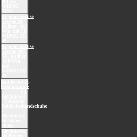
mit SD
WHMG
SD45
Repetierbüchse
Savage 10,
Kaliber .308
Win. mit SD
WHMG SD
45
Repetierbüchse
Savage 10T-
SR, Kaliber
.308 Win.,
inkl.
WHMG SD
45
Sonderpreise,
Restbestände
[8]
Blackhawk
- Taktische
Behördenhandschuhe
-
Blackhawk
Hellstorm
#8048
Blackhawk
HellStorm