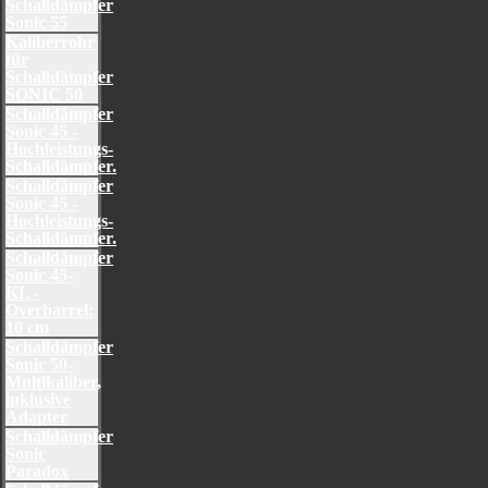
Schalldämpfer
Sonic 55
Kaliberrohr
für
Schalldämpfer
SONIC 50
Schalldämpfer
Sonic 45 -
Hochleistungs-
Schalldämpfer.
Schalldämpfer
Sonic 45 -
Hochleistungs-
Schalldämpfer.
Schalldämpfer
Sonic 45-
KL -
Overbarrel:
10 cm
Schalldämpfer
Sonic 50-
Multikaliber,
inklusive
Adapter
Schalldämpfer
Sonic
Paradox