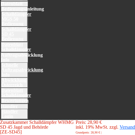
Datenblatt
Bedienungsanleitung
Schalldämpfer
MGS 50
Bedienung
Schalldämpfer
SD 45
Bedienung
Datenblatt
Schalldämpfer
Auftragsabwicklung
Info
Schnelle
Auftragsabwicklung
Info
Abwicklung
Österreich
Datenblatt
Schalldämpfer
Bewertungen
Händler
Händler
Login
Zusatzkammer Schalldämpfer WHMG
Preis: 28,90 €
SD 45 Jagd und Behörde
inkl. 19% MwSt. zzgl.
Versand
[ZE-SD45]
Grundpreis: 28,90 € |