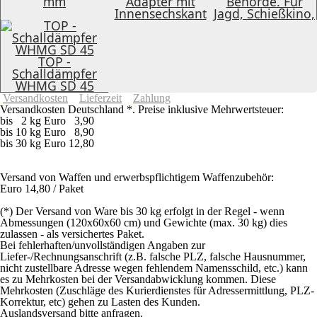
mm
Adapter mit
Behörde. Für
Innensechskant
Jagd, Schießkino,
TOP -
Schalldämpfer
WHMG SD 45
Versandkosten
Lieferzeit
Zahlung
Versandkosten Deutschland *. Preise inklusive Mehrwertsteuer:
bis 2 kg Euro 3,90
bis 10 kg Euro 8,90
bis 30 kg Euro 12,80
Versand von Waffen und erwerbspflichtigem Waffenzubehör:
Euro 14,80 / Paket
(*) Der Versand von Ware bis 30 kg erfolgt in der Regel - wenn
Abmessungen (120x60x60 cm) und Gewichte (max. 30 kg) dies
zulassen - als versichertes Paket.
Bei fehlerhaften/unvollständigen Angaben zur
Liefer-/Rechnungsanschrift (z.B. falsche PLZ, falsche Hausnummer,
nicht zustellbare Adresse wegen fehlendem Namensschild, etc.) kann
es zu Mehrkosten bei der Versandabwicklung kommen. Diese
Mehrkosten (Zuschläge des Kurierdienstes für Adressermittlung, PLZ-
Korrektur, etc) gehen zu Lasten des Kunden.
Auslandsversand bitte anfragen.