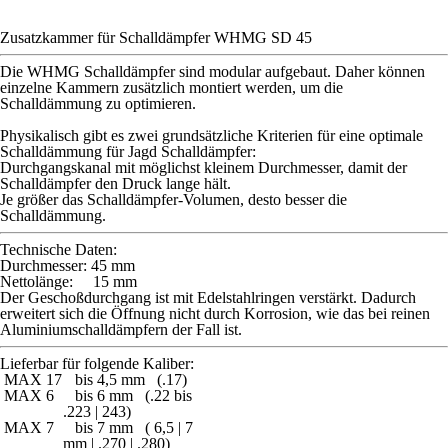
Zusatzkammer für Schalldämpfer WHMG SD 45
Die WHMG Schalldämpfer sind modular aufgebaut. Daher können
einzelne Kammern zusätzlich montiert werden, um die
Schalldämmung zu optimieren.
Physikalisch gibt es zwei grundsätzliche Kriterien für eine optimale
Schalldämmung für Jagd Schalldämpfer:
Durchgangskanal mit möglichst kleinem Durchmesser, damit der
Schalldämpfer den Druck lange hält.
Je größer das Schalldämpfer-Volumen, desto besser die
Schalldämmung.
Technische Daten:
Durchmesser: 45 mm
Nettolänge: 15 mm
Der Geschoßdurchgang ist mit Edelstahlringen verstärkt. Dadurch
erweitert sich die Öffnung nicht durch Korrosion, wie das bei reinen
Aluminiumschalldämpfern der Fall ist.
Lieferbar für folgende Kaliber:
MAX 17
bis 4,5 mm (.17)
MAX 6
bis 6 mm (.22 bis
.223 | 243)
MAX 7
bis 7 mm ( 6,5 | 7
mm | .270 | .280)