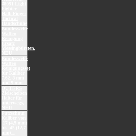
#8051 Light
Fighter
Halb Finger
Tactical
Handschuhe
Bundeswehr
Waffen
Reinigung
Ersatz
Messingbürsten.
NEU
Bundeswehr
Waffen
Reinigungsset
für Kaliber
7,62, 8 mm
und 9 mm
OUTERS
Zielscheiben
Halter für
unterwegs,
NEU
Putzschnur
Kaliber von
.17 (4,5 mm)
bis .45 (12,7
mm) –