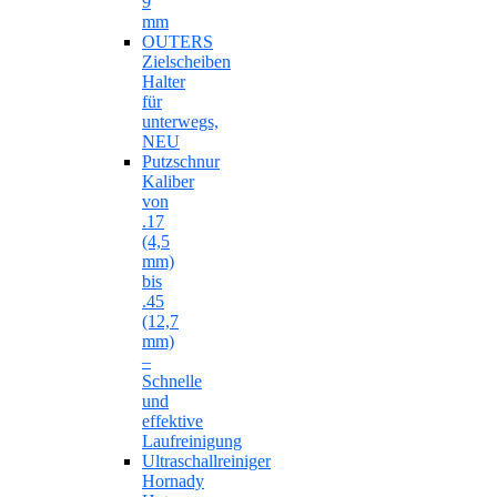
9
mm
OUTERS
Zielscheiben
Halter
für
unterwegs,
NEU
Putzschnur
Kaliber
von
.17
(4,5
mm)
bis
.45
(12,7
mm)
–
Schnelle
und
effektive
Laufreinigung
Ultraschallreiniger
Hornady