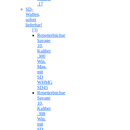
.17
SD-
Waffen,
sofort
lieferbar!
[3]
Repetierbüchse
Savage
10,
Kaliber
.300
Win.
Mag.
mit
SD
WHMG
SD45
Repetierbüchse
Savage
10,
Kaliber
.308
Win.
mit
SD