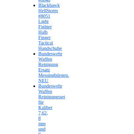
Blackhawk
HellStorm
#8051
Light
Fighter
Halb
Finger
Tactical
Handschuhe
Bundeswehr
Waffen
Reinigung
Ersatz
Messingbürsten.
NEU
Bundeswehr
Waffen
Reinigungsset
für
Kaliber
7,62,
8
mm
und