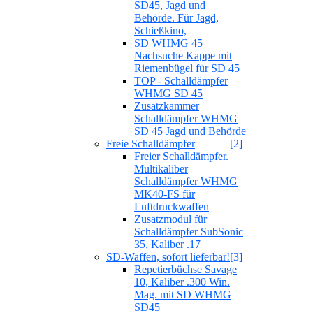
SD45, Jagd und
Behörde. Für Jagd,
Schießkino,
SD WHMG 45
Nachsuche Kappe mit
Riemenbügel für SD 45
TOP - Schalldämpfer
WHMG SD 45
Zusatzkammer
Schalldämpfer WHMG
SD 45 Jagd und Behörde
Freie Schalldämpfer
[2]
Freier Schalldämpfer.
Multikaliber
Schalldämpfer WHMG
MK40-FS für
Luftdruckwaffen
Zusatzmodul für
Schalldämpfer SubSonic
35, Kaliber .17
SD-Waffen, sofort lieferbar!
[3]
Repetierbüchse Savage
10, Kaliber .300 Win.
Mag. mit SD WHMG
SD45