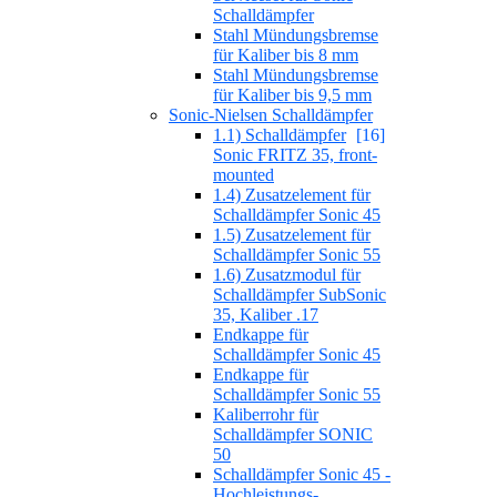
Schalldämpfer
Stahl Mündungsbremse
für Kaliber bis 8 mm
Stahl Mündungsbremse
für Kaliber bis 9,5 mm
Sonic-Nielsen Schalldämpfer
1.1) Schalldämpfer
[16]
Sonic FRITZ 35, front-
mounted
1.4) Zusatzelement für
Schalldämpfer Sonic 45
1.5) Zusatzelement für
Schalldämpfer Sonic 55
1.6) Zusatzmodul für
Schalldämpfer SubSonic
35, Kaliber .17
Endkappe für
Schalldämpfer Sonic 45
Endkappe für
Schalldämpfer Sonic 55
Kaliberrohr für
Schalldämpfer SONIC
50
Schalldämpfer Sonic 45 -
Hochleistungs-