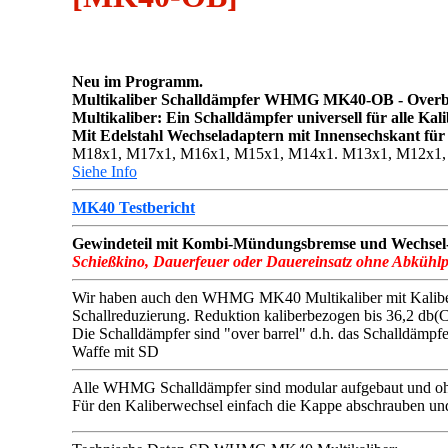
Neu im Programm.
Multikaliber Schalldämpfer WHMG MK40-OB - Overbarr
Multikaliber: Ein Schalldämpfer universell für alle Ka
Mit Edelstahl Wechseladaptern mit Innensechskant für
M18x1, M17x1, M16x1, M15x1, M14x1. M13x1, M12x1, 1/2
Siehe Info
MK40 Testbericht
Gewindeteil mit Kombi-Mündungsbremse und Wechsel-K
Schießkino, Dauerfeuer oder Dauereinsatz ohne Abkühl
Wir haben auch den WHMG MK40 Multikaliber mit Kaliber .
Schallreduzierung. Reduktion kaliberbezogen bis 36,2 db
Die Schalldämpfer sind "over barrel" d.h. das Schalldämpf
Waffe mit SD
Alle WHMG Schalldämpfer sind modular aufgebaut und oh
Für den Kaliberwechsel einfach die Kappe abschrauben und