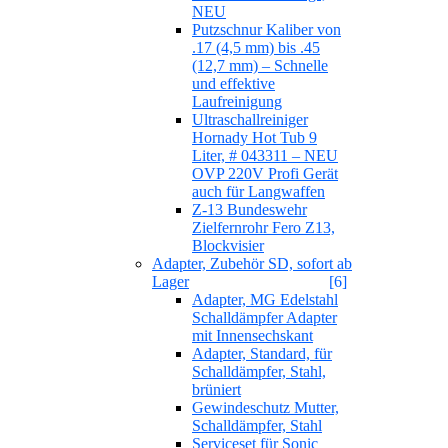
NEU
Putzschnur Kaliber von
.17 (4,5 mm) bis .45
(12,7 mm) – Schnelle
und effektive
Laufreinigung
Ultraschallreiniger
Hornady Hot Tub 9
Liter, # 043311 – NEU
OVP 220V Profi Gerät
auch für Langwaffen
Z-13 Bundeswehr
Zielfernrohr Fero Z13,
Blockvisier
Adapter, Zubehör SD, sofort ab
Lager
[6]
Adapter, MG Edelstahl
Schalldämpfer Adapter
mit Innensechskant
Adapter, Standard, für
Schalldämpfer, Stahl,
brüniert
Gewindeschutz Mutter,
Schalldämpfer, Stahl
Serviceset für Sonic