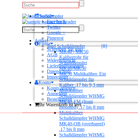
Social
Facebook
Twitter
Google +
Pinterest
Artikel
Firma
Jagd Schalldämpfer
[8]
Schreiben Sie uns!
MK40 | MK50
AGB
Kaliberrohr für
Widerrufsrecht
Schalldämpfer
Lieferbedingungen
MK40/MK50
Datenschutz
MK50 Multikaliber. Ein
Impressum
Schalldämpfer für
Konto
Kaliber .17 bis 9,3 mm
Konto anlegen
Multikaliber
Anmelden
Schalldämpfer WHMG
Bestellungen
MK40-FM (front
Ihr Warenkorb ist leer
mounted) .17 bis 8 mm
Multikaliber
Schalldämpfer WHMG
MK40-OB (overbarrel)
.17 bis 8 mm
Schalldämpfer WHMG