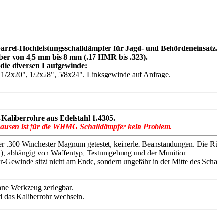
el-Hochleistungsschalldämpfer für Jagd- und Behördeneinsatz
liber von 4,5 mm bis 8 mm (.17 HMR bis .323).
 die diversen Laufgewinde:
x20", 1/2x28", 5/8x24". Linksgewinde auf Anfrage.
aliberrohre aus Edelstahl 1.4305.
pausen ist für die WHMG Schalldämpfer kein Problem.
300 Winchester Magnum getestet, keinerlei Beanstandungen. Die Rücks
(C), abhängig von Waffentyp, Testumgebung und der Munition.
er-Gewinde sitzt nicht am Ende, sondern ungefähr in der Mitte des Scha
ne Werkzeug zerlegbar.
 das Kaliberrohr wechseln.