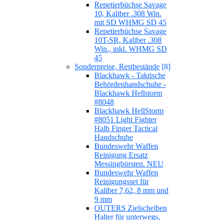
Repetierbüchse Savage
10, Kaliber .308 Win.
mit SD WHMG SD 45
Repetierbüchse Savage
10T-SR, Kaliber .308
Win., inkl. WHMG SD
45
Sonderpreise, Restbestände
[8]
Blackhawk - Taktische
Behördenhandschuhe -
Blackhawk Hellstorm
#8048
Blackhawk HellStorm
#8051 Light Fighter
Halb Finger Tactical
Handschuhe
Bundeswehr Waffen
Reinigung Ersatz
Messingbürsten. NEU
Bundeswehr Waffen
Reinigungsset für
Kaliber 7,62, 8 mm und
9 mm
OUTERS Zielscheiben
Halter für unterwegs,