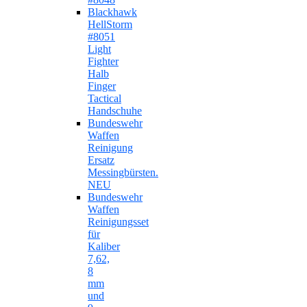
Blackhawk
HellStorm
#8051
Light
Fighter
Halb
Finger
Tactical
Handschuhe
Bundeswehr
Waffen
Reinigung
Ersatz
Messingbürsten.
NEU
Bundeswehr
Waffen
Reinigungsset
für
Kaliber
7,62,
8
mm
und