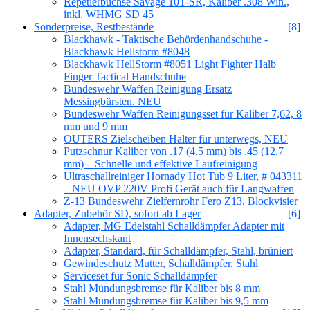
Repetierbüchse Savage 10T-SR, Kaliber .308 Win.,
inkl. WHMG SD 45
Sonderpreise, Restbestände
[8]
Blackhawk - Taktische Behördenhandschuhe -
Blackhawk Hellstorm #8048
Blackhawk HellStorm #8051 Light Fighter Halb
Finger Tactical Handschuhe
Bundeswehr Waffen Reinigung Ersatz
Messingbürsten. NEU
Bundeswehr Waffen Reinigungsset für Kaliber 7,62, 8
mm und 9 mm
OUTERS Zielscheiben Halter für unterwegs, NEU
Putzschnur Kaliber von .17 (4,5 mm) bis .45 (12,7
mm) – Schnelle und effektive Laufreinigung
Ultraschallreiniger Hornady Hot Tub 9 Liter, # 043311
– NEU OVP 220V Profi Gerät auch für Langwaffen
Z-13 Bundeswehr Zielfernrohr Fero Z13, Blockvisier
Adapter, Zubehör SD, sofort ab Lager
[6]
Adapter, MG Edelstahl Schalldämpfer Adapter mit
Innensechskant
Adapter, Standard, für Schalldämpfer, Stahl, brüniert
Gewindeschutz Mutter, Schalldämpfer, Stahl
Serviceset für Sonic Schalldämpfer
Stahl Mündungsbremse für Kaliber bis 8 mm
Stahl Mündungsbremse für Kaliber bis 9,5 mm