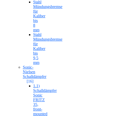
Stahl
Mündungsbremse
für
Kaliber
bis
8
mm
Stahl
Mündungsbremse
für
Kaliber
bis
9,5
mm
Sonic-
Nielsen
Schalldämpfer
[16]
1.1)
Schalldämpfer
Sonic
FRITZ
35,
front-
mounted