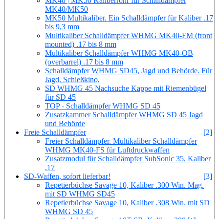
MK40 | MK50 Kaliberrohr für Schalldämpfer
MK40/MK50
MK50 Multikaliber. Ein Schalldämpfer für Kaliber .17
bis 9,3 mm
Multikaliber Schalldämpfer WHMG MK40-FM (front
mounted) .17 bis 8 mm
Multikaliber Schalldämpfer WHMG MK40-OB
(overbarrel) .17 bis 8 mm
Schalldämpfer WHMG SD45, Jagd und Behörde. Für
Jagd, Schießkino,
SD WHMG 45 Nachsuche Kappe mit Riemenbügel
für SD 45
TOP - Schalldämpfer WHMG SD 45
Zusatzkammer Schalldämpfer WHMG SD 45 Jagd
und Behörde
Freie Schalldämpfer
[2]
Freier Schalldämpfer. Multikaliber Schalldämpfer
WHMG MK40-FS für Luftdruckwaffen
Zusatzmodul für Schalldämpfer SubSonic 35, Kaliber
.17
SD-Waffen, sofort lieferbar!
[3]
Repetierbüchse Savage 10, Kaliber .300 Win. Mag.
mit SD WHMG SD45
Repetierbüchse Savage 10, Kaliber .308 Win. mit SD
WHMG SD 45