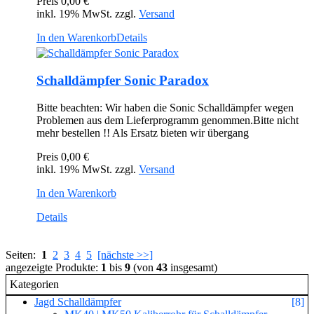
Preis
0,00 €
inkl. 19% MwSt. zzgl.
Versand
In den Warenkorb
Details
Schalldämpfer Sonic Paradox
Bitte beachten: Wir haben die Sonic Schalldämpfer wegen
Problemen aus dem Lieferprogramm genommen.Bitte nicht
mehr bestellen !! Als Ersatz bieten wir übergang
Preis
0,00 €
inkl. 19% MwSt. zzgl.
Versand
In den Warenkorb
Details
Seiten:
1
2
3
4
5
[nächste >>]
angezeigte Produkte:
1
bis
9
(von
43
insgesamt)
Kategorien
Jagd Schalldämpfer
[8]