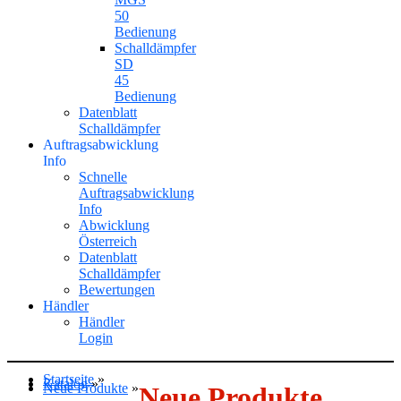
50
Bedienung
Schalldämpfer
SD
45
Bedienung
Datenblatt
Schalldämpfer
Auftragsabwicklung
Info
Schnelle
Auftragsabwicklung
Info
Abwicklung
Österreich
Datenblatt
Schalldämpfer
Bewertungen
Händler
Händler
Login
Startseite
»
Katalog
»
Neue Produkte
»
Neue Produkte