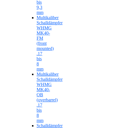
bis
9,3
mm
Multikaliber
Schalldämpfer
WHMG
MK40-
FM
(front
mounted)
.17
bis
8
mm
Multikaliber
Schalldämpfer
WHMG
MK40-
OB
(overbarrel)
.17
bis
8
mm
Schalldämpfer