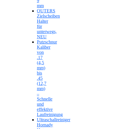
9
mm
OUTERS
Zielscheiben
Halter
für
unterwegs,
NEU
Putzschnur
Kaliber
von
.17
(4,5
mm)
bis
.45
(12,7
mm)
–
Schnelle
und
effektive
Laufreinigung
Ultraschallreiniger
Hornady