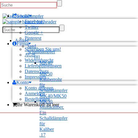
Social
Facebook
Twitter
Google +
Pinterest
Artikel
Firma
Jagd
Schreiben Sie uns!
Schalldämpfer
AGB
[8]
Widerrufsrecht
MK40
Lieferbedingungen
|
Datenschutz
MK50
Impressum
Kaliberrohr
Konto
für
Konto anlegen
Schalldämpfer
Anmelden
MK40/MK50
Bestellungen
MK50
Ihr Warenkorb ist leer
Multikaliber.
Ein
Schalldämpfer
für
Kaliber
.17