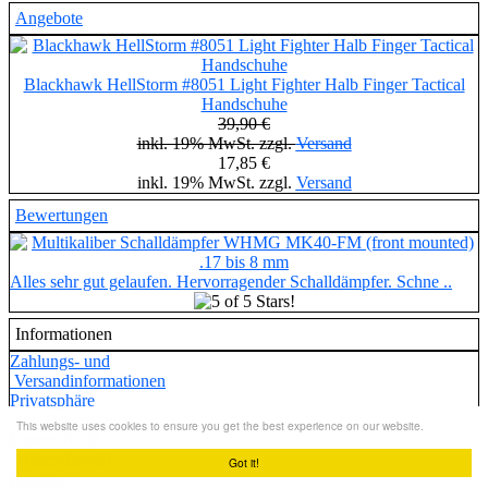
Angebote
Blackhawk HellStorm #8051 Light Fighter Halb Finger Tactical
Handschuhe
39,90 €
inkl. 19% MwSt. zzgl.
Versand
17,85 €
inkl. 19% MwSt. zzgl.
Versand
Bewertungen
Alles sehr gut gelaufen. Hervorragender Schalldämpfer. Schne ..
Informationen
Zahlungs- und
Versandinformationen
Privatsphäre
und Datenschutz
This website uses cookies to ensure you get the best experience on our website.
Unsere AGB
Widerrufsrecht
Got it!
Kontakt