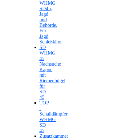
WHMG
SD45,
Jagd
und
Behörde.
Für
Jagd,
Schießkino,
SD
WHMG
45
Nachsuche
Kappe
mit
Riemenbügel
für
SD
45
TOP
-
Schalldämpfer
WHMG
SD
45
Zusatzkammer