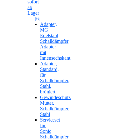
sofort
ab
Lager
[6]
Adapter,
MG
Edelstahl
Schalldämpfer
Adapter
mit
Innensechskant
Adapter,
Standard,
für
Schalldämpfer,
Stahl,
brüniert
Gewindeschutz
Mutter,
Schalldämpfer,
Stahl
Serviceset
für
Sonic
Schalldämpfer