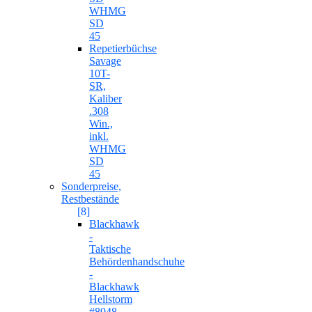
WHMG
SD
45
Repetierbüchse
Savage
10T-
SR,
Kaliber
.308
Win.,
inkl.
WHMG
SD
45
Sonderpreise,
Restbestände
[8]
Blackhawk
-
Taktische
Behördenhandschuhe
-
Blackhawk
Hellstorm
#8048