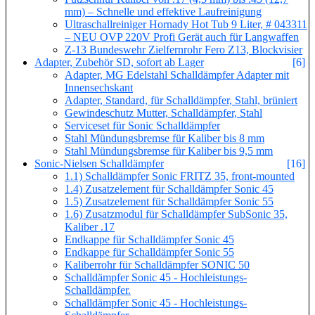
mm) – Schnelle und effektive Laufreinigung
Ultraschallreiniger Hornady Hot Tub 9 Liter, # 043311
– NEU OVP 220V Profi Gerät auch für Langwaffen
Z-13 Bundeswehr Zielfernrohr Fero Z13, Blockvisier
Adapter, Zubehör SD, sofort ab Lager
[6]
Adapter, MG Edelstahl Schalldämpfer Adapter mit
Innensechskant
Adapter, Standard, für Schalldämpfer, Stahl, brüniert
Gewindeschutz Mutter, Schalldämpfer, Stahl
Serviceset für Sonic Schalldämpfer
Stahl Mündungsbremse für Kaliber bis 8 mm
Stahl Mündungsbremse für Kaliber bis 9,5 mm
Sonic-Nielsen Schalldämpfer
[16]
1.1) Schalldämpfer Sonic FRITZ 35, front-mounted
1.4) Zusatzelement für Schalldämpfer Sonic 45
1.5) Zusatzelement für Schalldämpfer Sonic 55
1.6) Zusatzmodul für Schalldämpfer SubSonic 35,
Kaliber .17
Endkappe für Schalldämpfer Sonic 45
Endkappe für Schalldämpfer Sonic 55
Kaliberrohr für Schalldämpfer SONIC 50
Schalldämpfer Sonic 45 - Hochleistungs-
Schalldämpfer.
Schalldämpfer Sonic 45 - Hochleistungs-