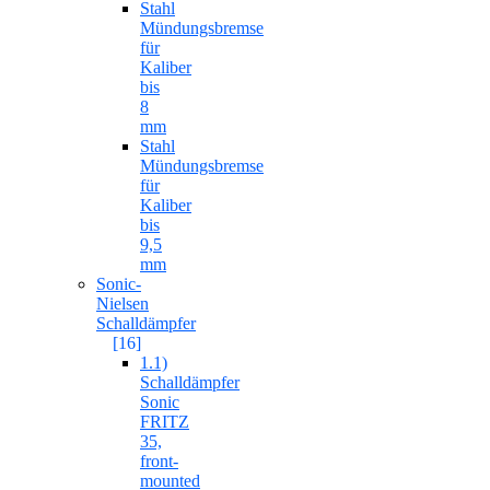
Stahl
Mündungsbremse
für
Kaliber
bis
8
mm
Stahl
Mündungsbremse
für
Kaliber
bis
9,5
mm
Sonic-
Nielsen
Schalldämpfer
[16]
1.1)
Schalldämpfer
Sonic
FRITZ
35,
front-
mounted