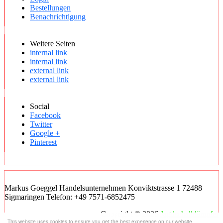
Bestellungen
Benachrichtigung
Weitere Seiten
internal link
internal link
external link
external link
Social
Facebook
Twitter
Google +
Pinterest
Markus Goeggel Handelsunternehmen Konviktstrasse 1 72488
Sigmaringen Telefon: +49 7571-6852475
Copyright © 2026
Jagdschalldämpfer
This website uses cookies to ensure you get the best experience on our website.