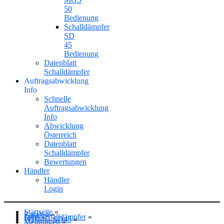
50
Bedienung
Schalldämpfer
SD
45
Bedienung
Datenblatt
Schalldämpfer
Auftragsabwicklung
Info
Schnelle
Auftragsabwicklung
Info
Abwicklung
Österreich
Datenblatt
Schalldämpfer
Bewertungen
Händler
Händler
Login
Startseite
»
Katalog
»
Jagd Schalldämpfer
»
WHMG-SD45
»
Meinungen
»