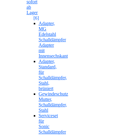
sofort
ab
Lager
[6]
Adapter,
MG
Edelstahl
Schalldämpfer
Adapter
mit
Innensechskant
Adapter,
Standard,
für
Schalldämpfer,
Stahl,
brüniert
Gewindeschutz
Mutter,
Schalldämpfer,
Stahl
Serviceset
für
Sonic
Schalldämpfer