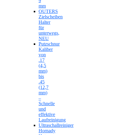
9
mm
OUTERS
Zielscheiben
Halter
für
unterwegs,
NEU
Putzschnur
Kaliber
von
.17
(4,5
mm)
bis
.45
(12,7
mm)
–
Schnelle
und
effektive
Laufreinigung
Ultraschallreiniger
Hornady