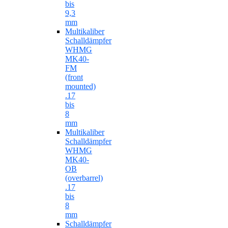
bis
9,3
mm
Multikaliber
Schalldämpfer
WHMG
MK40-
FM
(front
mounted)
.17
bis
8
mm
Multikaliber
Schalldämpfer
WHMG
MK40-
OB
(overbarrel)
.17
bis
8
mm
Schalldämpfer