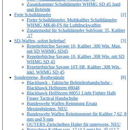
Zusatzkammer Schalldämpfer WHMG SD 45 Jagd
und Behörde
Freie Schalldämpfer
[2]
Freier Schalldämpfer. Multikaliber Schalldämpfer
WHMG MK40-FS für Luftdruckwaffen
Zusatzmodul für Schalldämpfer SubSonic 35, Kaliber
.17
SD-Waffen, sofort lieferbar!
[3]
Repetierbüchse Savage 10, Kaliber .300 Win. Mag.
mit SD WHMG SD45
Repetierbüchse Savage 10, Kaliber .308 Win. mit SD
WHMG SD 45
Repetierbüchse Savage 10T-SR, Kaliber .308 Win.,
inkl. WHMG SD 45
Sonderpreise, Restbestände
[8]
Blackhawk - Taktische Behördenhandschuhe -
Blackhawk Hellstorm #8048
Blackhawk HellStorm #8051 Light Fighter Halb
Finger Tactical Handschuhe
Bundeswehr Waffen Reinigung Ersatz
Messingbürsten. NEU
Bundeswehr Waffen Reinigungsset für Kaliber 7,62, 8
mm und 9 mm
OUTERS Zielscheiben Halter für unterwegs, NEU
Putzschnur Kaliber von .17 (4,5 mm) bis .45 (12,7