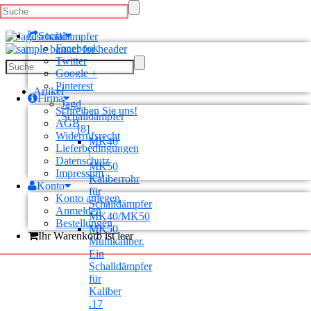
Social
Facebook
Twitter
Google +
Pinterest
Artikel
Firma
Jagd
Schreiben Sie uns!
Schalldämpfer
AGB
[8]
Widerrufsrecht
MK40
Lieferbedingungen
|
Datenschutz
MK50
Impressum
Kaliberrohr
Konto
für
Konto anlegen
Schalldämpfer
Anmelden
MK40/MK50
Bestellungen
MK50
Ihr Warenkorb ist leer
Multikaliber.
Ein
Schalldämpfer
für
Kaliber
.17