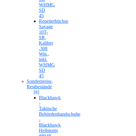
WHMG
SD
45
Repetierbüchse
Savage
10T-
SR,
Kaliber
.308
Win.,
inkl.
WHMG
SD
45
Sonderpreise,
Restbestände
[8]
Blackhawk
-
Taktische
Behördenhandschuhe
-
Blackhawk
Hellstorm
#8048