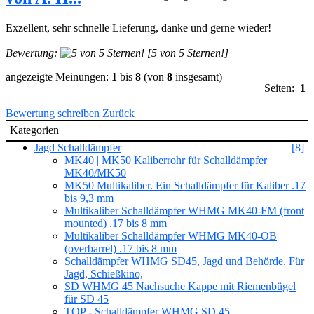
Exzellent, sehr schnelle Lieferung, danke und gerne wieder!
Bewertung:
[5 von 5 Sternen!]
angezeigte Meinungen:
1
bis
8
(von
8
insgesamt)
Seiten:
1
Bewertung schreiben
Zurück
Kategorien
Jagd Schalldämpfer
[8]
MK40 | MK50 Kaliberrohr für Schalldämpfer
MK40/MK50
MK50 Multikaliber. Ein Schalldämpfer für Kaliber .17
bis 9,3 mm
Multikaliber Schalldämpfer WHMG MK40-FM (front
mounted) .17 bis 8 mm
Multikaliber Schalldämpfer WHMG MK40-OB
(overbarrel) .17 bis 8 mm
Schalldämpfer WHMG SD45, Jagd und Behörde. Für
Jagd, Schießkino,
SD WHMG 45 Nachsuche Kappe mit Riemenbügel
für SD 45
TOP - Schalldämpfer WHMG SD 45