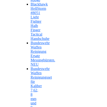
Blackhawk
HellStorm
#8051
Light
Fighter
Halb
Finger
Tactical
Handschuhe
Bundeswehr
Waffen
Reinigung
Ersatz
Messingbürsten.
NEU
Bundeswehr
Waffen
Reinigungsset
für
Kaliber
7,62,
8
mm
und