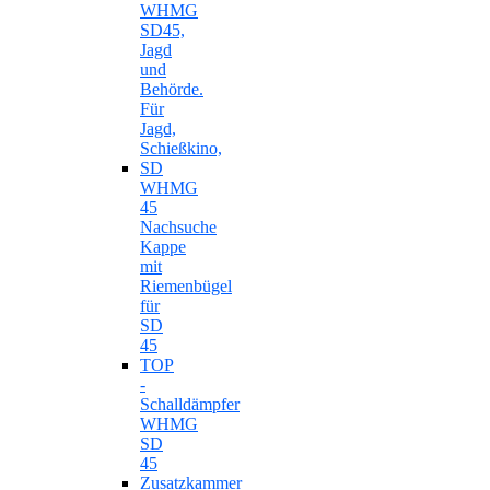
WHMG
SD45,
Jagd
und
Behörde.
Für
Jagd,
Schießkino,
SD
WHMG
45
Nachsuche
Kappe
mit
Riemenbügel
für
SD
45
TOP
-
Schalldämpfer
WHMG
SD
45
Zusatzkammer